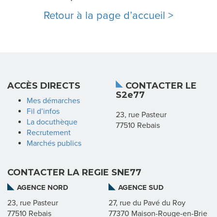
G
Retour à la page d’accueil >
I
E
ACCÈS DIRECTS
CONTACTER LE
N
S2e77
Mes démarches
O
Fil d’infos
23, rue Pasteur
La docuthèque
77510 Rebais
S
Recrutement
Marchés publics
M
I
CONTACTER LA REGIE SNE77
AGENCE NORD
AGENCE SUD
S
23, rue Pasteur
27, rue du Pavé du Roy
S
77510 Rebais
77370 Maison-Rouge-en-Brie