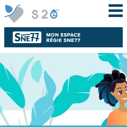
L
E
S
Y