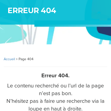
ERREUR 404
N
D
I
C
A
T
Accueil
>
Page 404
Erreur 404.
L
Le contenu recherché ou l’url de la page
A
n’est pas bon.
R
N’hésitez pas à faire une recherche via la
loupe en haut à droite.
É