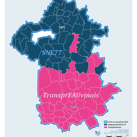
N
O
S
M
I
S
S
I
O
N