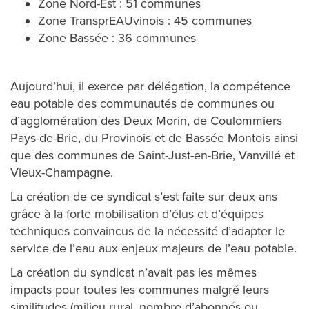
Zone Nord-Est : 51 communes
R
Zone TransprEAUvinois : 45 communes
C
Zone Bassée : 36 communes
H
Aujourd’hui, il exerce par délégation, la compétence
E
eau potable des communautés de communes ou
S
d’agglomération des Deux Morin, de Coulommiers
Pays-de-Brie, du Provinois et de Bassée Montois ainsi
que des communes de Saint-Just-en-Brie, Vanvillé et
Vieux-Champagne.
A
La création de ce syndicat s’est faite sur deux ans
C
grâce à la forte mobilisation d’élus et d’équipes
C
techniques convaincus de la nécessité d’adapter le
service de l’eau aux enjeux majeurs de l’eau potable.
È
La création du syndicat n’avait pas les mêmes
S
impacts pour toutes les communes malgré leurs
similitudes (milieu rural, nombre d’abonnés ou