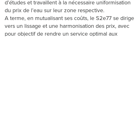
d’études et travaillent à la nécessaire uniformisation
du prix de l’eau sur leur zone respective.
A terme, en mutualisant ses coûts, le S2e77 se dirige
vers un lissage et une harmonisation des prix, avec
pour objectif de rendre un service optimal aux
usagers au coût le plus juste.
ACCÈS DIRECTS
CONTACTER LE
S2e77
Mes démarches
Fil d’infos
23, rue Pasteur
La docuthèque
77510 Rebais
Recrutement
Marchés publics
CONTACTER LA REGIE SNE77