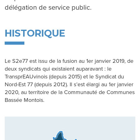
I
délégation de service public.
C
A
HISTORIQUE
T
Le S2e77 est issu de la fusion au 1er janvier 2019, de
L
deux syndicats qui existaient auparavant : le
A
TransprEAUvinois (depuis 2015) et le Syndicat du
Nord-Est 77 (depuis 2012). Il s’est élargi au 1er janvier
R
2020, au territoire de la Communauté de Communes
Bassée Montois.
É
G
I
E