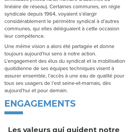
D
linéaire de réseau). Certaines communes, en régie
I
syndicale depuis 1964, voyaient s’élargir
considérablement le périmètre syndical à d’autres
R
communes, qui elles déléguaient à cette occasion
leur compétence.
E
Une même vision a alors été partagée et donne
C
toujours aujourd’hui sens à notre action.
T
L’engagement des élus du syndicat et la mobilisation
quotidienne de ses équipes techniques visent à
S
assurer ensemble, l’accès à une eau de qualité pour
tous ses usagers de l’est seine-et-marnais, dès
aujourd’hui et pour demain.
©
ENGAGEMENTS
FORCE
INTERACTIVE
Les valeurs qui guident notre