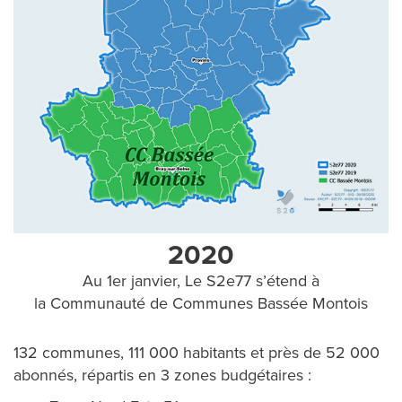
M
O
I
M
E
S
2020
D
Au 1er janvier, Le S2e77 s’étend à
la Communauté de Communes Bassée Montois
É
M
132 communes, 111 000 habitants et près de 52 000
abonnés, répartis en 3 zones budgétaires :
A