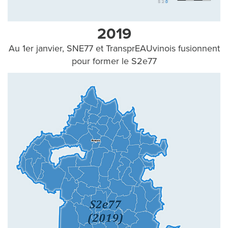
S
2019
Au 1er janvier, SNE77 et TransprEAUvinois fusionnent
L
pour former le S2e77
'
E
A
U
C
H
E
Z