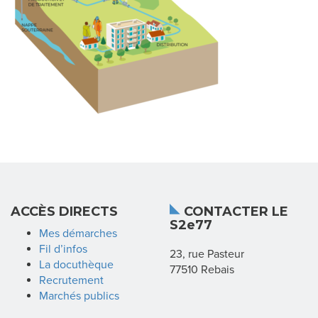
N
D
I
C
A
T
L
ACCÈS DIRECTS
CONTACTER LE
S2e77
A
Mes démarches
Fil d’infos
23, rue Pasteur
R
La docuthèque
77510 Rebais
Recrutement
É
Marchés publics
G