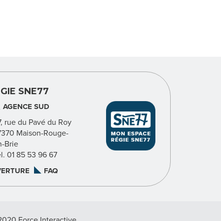
GIE SNE77
AGENCE SUD
7, rue du Pavé du Roy
7370 Maison-Rouge-
n-Brie
él. 01 85 53 96 67
VERTURE
FAQ
2020 Force Interactive