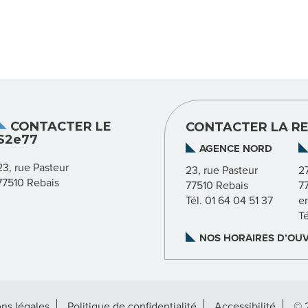
CONTACTER LE
CONTACTER LA RE
S2e77
AGENCE NORD
23, rue Pasteur
23, rue Pasteur
2
77510 Rebais
77510 Rebais
7
Tél. 01 64 04 51 37
e
T
NOS HORAIRES D’OU
ns légales
Politique de confidentialité
Accessibilité
© 