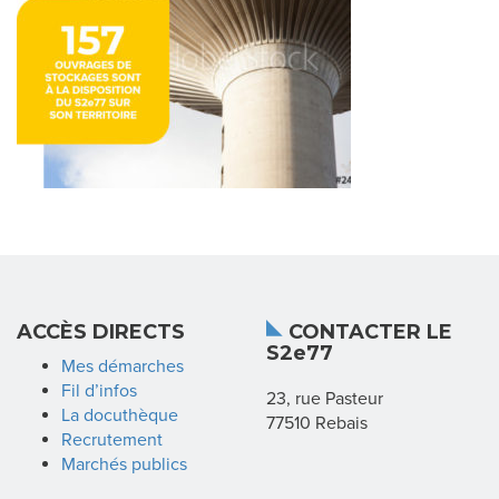
N
D
I
C
A
T
L
ACCÈS DIRECTS
CONTACTER LE
S2e77
A
Mes démarches
Fil d’infos
23, rue Pasteur
R
La docuthèque
77510 Rebais
Recrutement
É
Marchés publics
G