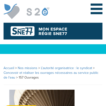
Accueil
>
Nos missions
>
L’autorité organisatrice : le syndicat
>
L
Concevoir et réaliser les ouvrages nécessaires au service public
de l’eau
>
157 Ouvrages
E
S
Y