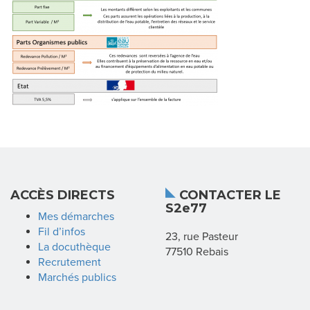
N
D
I
C
A
T
ACCÈS DIRECTS
CONTACTER LE
L
S2e77
Mes démarches
A
Fil d’infos
23, rue Pasteur
La docuthèque
R
77510 Rebais
Recrutement
Marchés publics
É
G