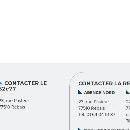
CONTACTER LE
CONTACTER LA RE
S2e77
AGENCE NORD
23, rue Pasteur
23, rue Pasteur
2
77510 Rebais
77510 Rebais
7
Tél. 01 64 04 51 37
e
T