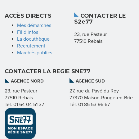
D
ACCÈS DIRECTS
CONTACTER LE
I
S2e77
Mes démarches
C
Fil d’infos
23, rue Pasteur
La docuthèque
77510 Rebais
A
Recrutement
Marchés publics
T
CONTACTER LA REGIE SNE77
L
AGENCE NORD
AGENCE SUD
23, rue Pasteur
27, rue du Pavé du Roy
A
77510 Rebais
77370 Maison-Rouge-en-Brie
Tél. 01 64 04 51 37
Tél. 01 85 53 96 67
R
É
G