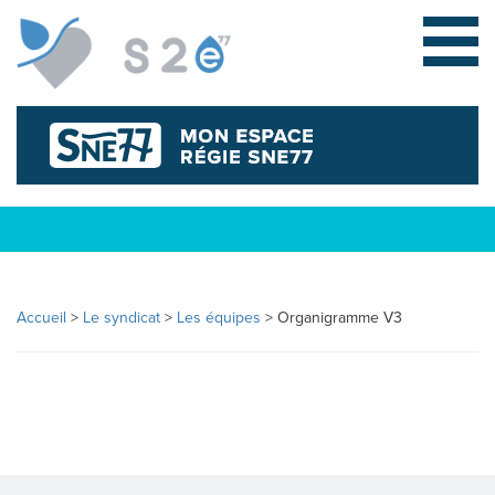
L
Accueil
>
Le syndicat
>
Les équipes
>
Organigramme V3
E
S
Y
N