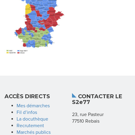
N
D
I
C
A
T
L
ACCÈS DIRECTS
CONTACTER LE
A
S2e77
Mes démarches
R
Fil d’infos
23, rue Pasteur
La docuthèque
77510 Rebais
É
Recrutement
Marchés publics
G