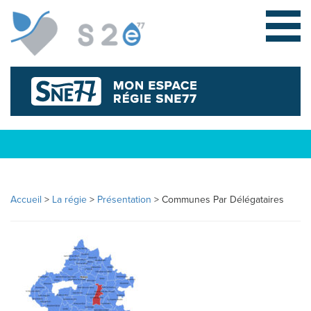
Accueil
>
La régie
>
Présentation
>
Communes Par Délégataires
L
E
S
Y