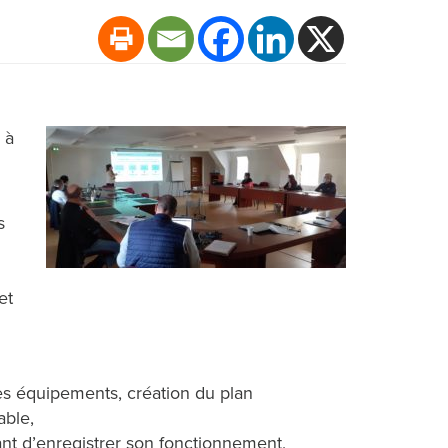
 à
s
et
 des équipements, création du plan
able,
nt d’enregistrer son fonctionnement,