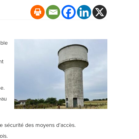
able
nt
e.
eau
 de sécurité des moyens d’accès.
ois.