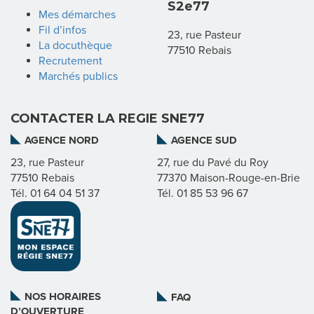
S2e77
G
Mes démarches
Fil d’infos
I
23, rue Pasteur
La docuthèque
77510 Rebais
Recrutement
E
Marchés publics
CONTACTER LA REGIE SNE77
N
AGENCE NORD
AGENCE SUD
O
23, rue Pasteur
27, rue du Pavé du Roy
S
77510 Rebais
77370 Maison-Rouge-en-Brie
Tél. 01 64 04 51 37
Tél. 01 85 53 96 67
M
I
S
S
NOS HORAIRES
FAQ
D’OUVERTURE