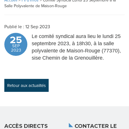
Accueil
>
Fil d'infos
>
Comité Syndical Lundi 25 Septembre à la
N
Salle Polyvalente de Maison-Rouge
D
Publié le : 12 Sep 2023
I
Le comité syndical aura lieu le lundi 25
25
C
septembre 2023, à 18h30, à la salle
SEP
2023
polyvalente de Maison-Rouge (77370),
A
sise Chemin de la Grenouillère.
T
L
Retour aux actualités
A
R
É
ACCÈS DIRECTS
CONTACTER LE