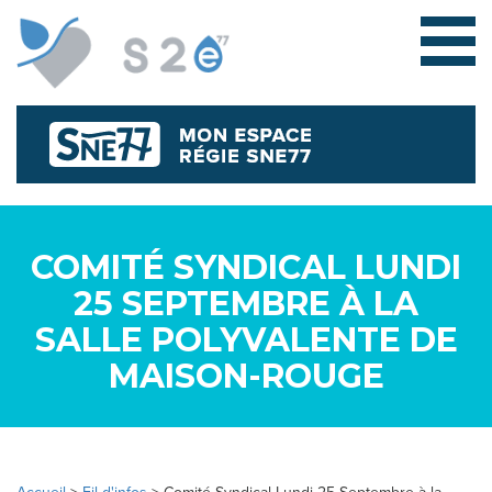
COMITÉ SYNDICAL LUNDI
25 SEPTEMBRE À LA
SALLE POLYVALENTE DE
L
MAISON-ROUGE
E
S
Y