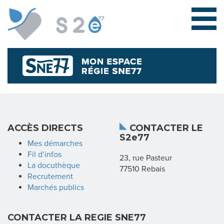
L
ACCÈS DIRECTS
CONTACTER LE
S2e77
E
Mes démarches
Fil d’infos
23, rue Pasteur
S
La docuthèque
77510 Rebais
Recrutement
Y
Marchés publics
N
CONTACTER LA REGIE SNE77
D