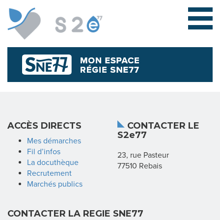
L
ACCÈS DIRECTS
CONTACTER LE
S2e77
E
Mes démarches
Fil d’infos
23, rue Pasteur
S
La docuthèque
77510 Rebais
Recrutement
Y
Marchés publics
N
CONTACTER LA REGIE SNE77
D