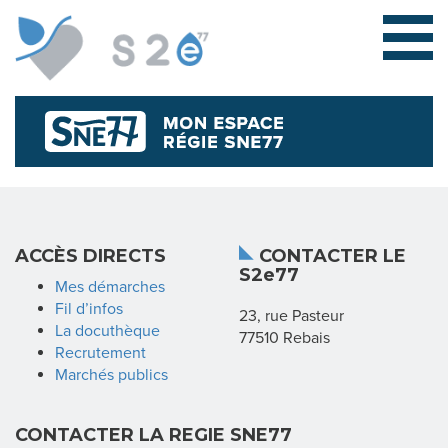
L
ACCÈS DIRECTS
CONTACTER LE
S2e77
E
Mes démarches
Fil d’infos
23, rue Pasteur
S
La docuthèque
77510 Rebais
Recrutement
Y
Marchés publics
N
CONTACTER LA REGIE SNE77
D