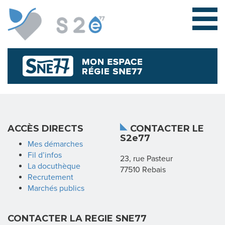
L
ACCÈS DIRECTS
CONTACTER LE
S2e77
E
Mes démarches
Fil d’infos
23, rue Pasteur
S
La docuthèque
77510 Rebais
Recrutement
Y
Marchés publics
N
CONTACTER LA REGIE SNE77
D