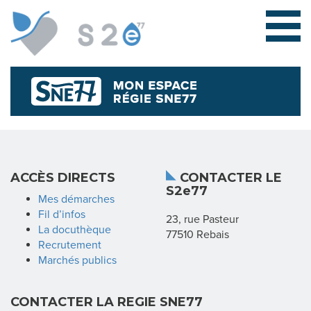
L
ACCÈS DIRECTS
CONTACTER LE
S2e77
E
Mes démarches
Fil d’infos
23, rue Pasteur
S
La docuthèque
77510 Rebais
Recrutement
Y
Marchés publics
N
CONTACTER LA REGIE SNE77
D