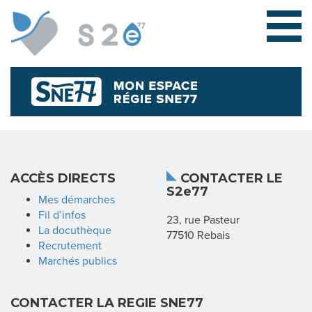
L
ACCÈS DIRECTS
CONTACTER LE
S2e77
E
Mes démarches
Fil d’infos
23, rue Pasteur
S
La docuthèque
77510 Rebais
Recrutement
Y
Marchés publics
N
CONTACTER LA REGIE SNE77
D