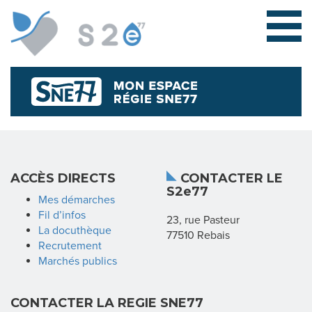
L
ACCÈS DIRECTS
CONTACTER LE
S2e77
E
Mes démarches
Fil d’infos
23, rue Pasteur
S
La docuthèque
77510 Rebais
Recrutement
Y
Marchés publics
N
CONTACTER LA REGIE SNE77
D