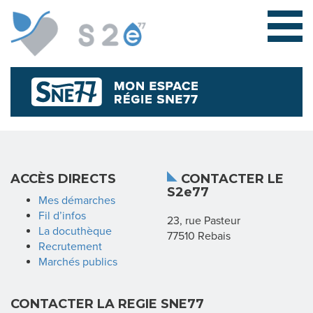
L
ACCÈS DIRECTS
CONTACTER LE
S2e77
E
Mes démarches
Fil d’infos
23, rue Pasteur
S
La docuthèque
77510 Rebais
Recrutement
Y
Marchés publics
N
CONTACTER LA REGIE SNE77
D