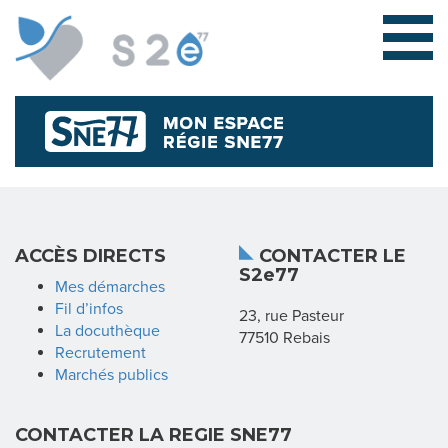
L
ACCÈS DIRECTS
CONTACTER LE
S2e77
E
Mes démarches
Fil d’infos
23, rue Pasteur
S
La docuthèque
77510 Rebais
Recrutement
Y
Marchés publics
N
CONTACTER LA REGIE SNE77
D