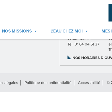
CONTACTER LE
CONTACTER LA RE
S2e77
AGENCE NORD
NOS MISSIONS
L'EAU CHEZ MOI
MES
23, rue Pasteur
23, rue Pasteur
2
77510 Rebais
77510 Rebais
7
Tél. 01 64 04 51 37
e
T
NOS HORAIRES D’OU
ns légales
Politique de confidentialité
Accessibilité
© 