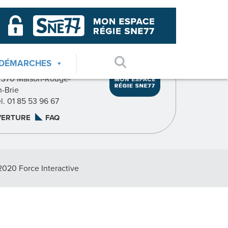
GIE SNE77
AGENCE SUD
 DÉMARCHES
7, rue du Pavé du Roy
7370 Maison-Rouge-
n-Brie
él. 01 85 53 96 67
VERTURE
FAQ
2020 Force Interactive