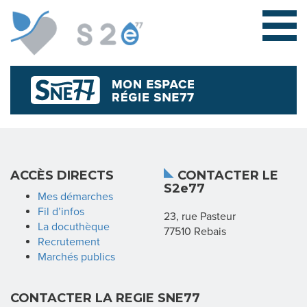
L
ACCÈS DIRECTS
CONTACTER LE
S2e77
E
Mes démarches
Fil d’infos
23, rue Pasteur
S
La docuthèque
77510 Rebais
Recrutement
Y
Marchés publics
N
CONTACTER LA REGIE SNE77
D