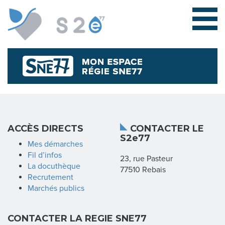
L
ACCÈS DIRECTS
CONTACTER LE
S2e77
E
Mes démarches
Fil d’infos
23, rue Pasteur
S
La docuthèque
77510 Rebais
Recrutement
Y
Marchés publics
N
CONTACTER LA REGIE SNE77
D