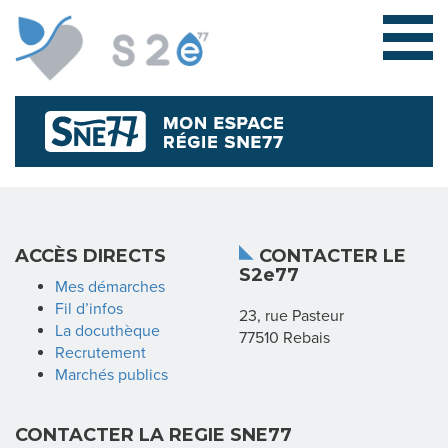
L
ACCÈS DIRECTS
CONTACTER LE
S2e77
E
Mes démarches
Fil d’infos
23, rue Pasteur
S
La docuthèque
77510 Rebais
Recrutement
Y
Marchés publics
N
CONTACTER LA REGIE SNE77
D