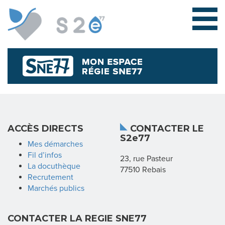
L
ACCÈS DIRECTS
CONTACTER LE
S2e77
E
Mes démarches
Fil d’infos
23, rue Pasteur
S
La docuthèque
77510 Rebais
Recrutement
Y
Marchés publics
N
CONTACTER LA REGIE SNE77
D