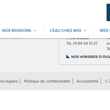
CONTACTER LE
CONTACTER LA RE
S2e77
AGENCE NORD
NOS MISSIONS
L'EAU CHEZ MOI
MES
23, rue Pasteur
23, rue Pasteur
2
77510 Rebais
77510 Rebais
7
Tél. 01 64 04 51 37
e
T
NOS HORAIRES D’OU
ns légales
Politique de confidentialité
Accessibilité
© 