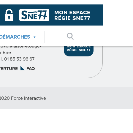
GIE SNE77
AGENCE SUD
 DÉMARCHES
7, rue du Pavé du Roy
7370 Maison-Rouge-
n-Brie
él. 01 85 53 96 67
VERTURE
FAQ
2020 Force Interactive