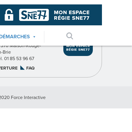
GIE SNE77
AGENCE SUD
 DÉMARCHES
7, rue du Pavé du Roy
7370 Maison-Rouge-
n-Brie
él. 01 85 53 96 67
VERTURE
FAQ
2020 Force Interactive