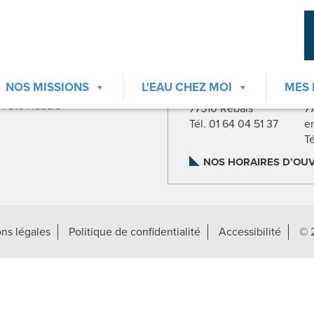
CONTACTER LE
CONTACTER LA RE
S2e77
AGENCE NORD
NOS MISSIONS
L'EAU CHEZ MOI
MES
23, rue Pasteur
23, rue Pasteur
2
77510 Rebais
77510 Rebais
7
Tél. 01 64 04 51 37
e
T
NOS HORAIRES D’OU
ns légales
Politique de confidentialité
Accessibilité
© 