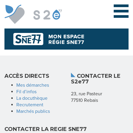
L
ACCÈS DIRECTS
CONTACTER LE
S2e77
E
Mes démarches
Fil d’infos
23, rue Pasteur
S
La docuthèque
77510 Rebais
Recrutement
Y
Marchés publics
N
CONTACTER LA REGIE SNE77
D