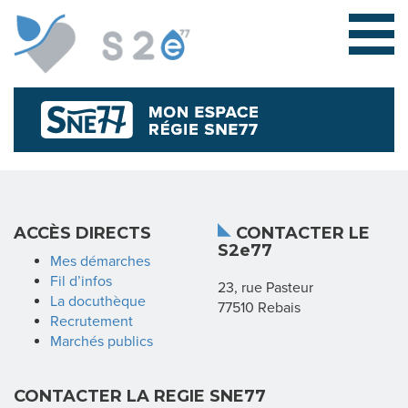
L
ACCÈS DIRECTS
CONTACTER LE
S2e77
E
Mes démarches
Fil d’infos
23, rue Pasteur
S
La docuthèque
77510 Rebais
Recrutement
Y
Marchés publics
N
CONTACTER LA REGIE SNE77
D