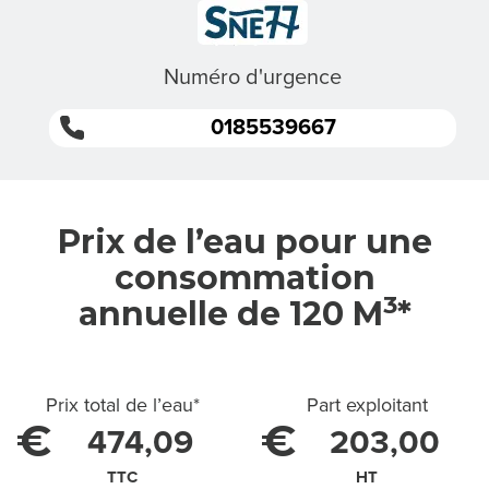
S
M
Numéro d'urgence
I
0185539667
S
S
I
Prix de l’eau pour une
consommation
O
3
annuelle de 120 M
*
N
S
Prix total de l’eau
*
Part exploitant
€
€
474,09
203,00
L
TTC
HT