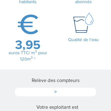
habitants
abonnés
L
A
R
Qualité de l'eau
3,95
É
3
euros TTC/ m
pour
G
3
120m
*
I
E
Relève des compteurs
>
N
O
Votre exploitant est