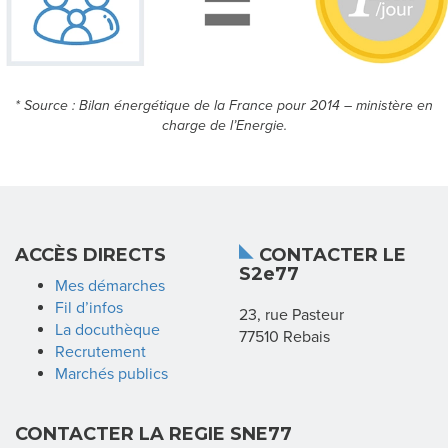
S
* Source : Bilan énergétique de la France pour 2014 – ministère en
A
charge de l’Energie.
C
C
È
ACCÈS DIRECTS
CONTACTER LE
S
S2e77
Mes démarches
D
Fil d’infos
23, rue Pasteur
La docuthèque
77510 Rebais
I
Recrutement
Marchés publics
R
E
CONTACTER LA REGIE SNE77