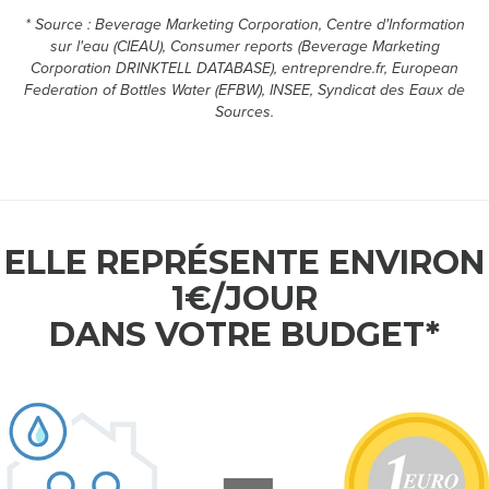
* Source : Beverage Marketing Corporation, Centre d'Information
M
sur l'eau (CIEAU), Consumer reports (Beverage Marketing
Corporation DRINKTELL DATABASE), entreprendre.fr, European
E
Federation of Bottles Water (EFBW), INSEE, Syndicat des Eaux de
Sources.
S
D
É
ELLE REPRÉSENTE ENVIRON
M
1€/JOUR
A
DANS VOTRE BUDGET*
R
C
H
E