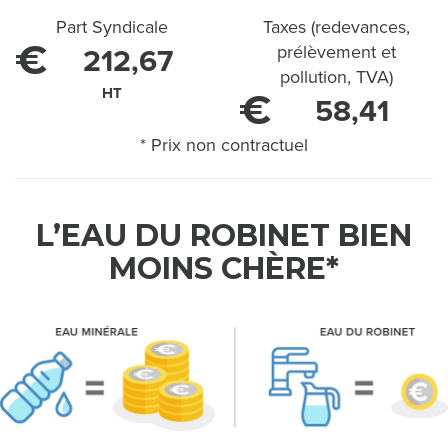
'
Part Syndicale
Taxes (redevances,
E
€
prélèvement et
212,67
pollution, TVA)
A
HT
€
58,41
U
* Prix non contractuel
C
H
L’EAU DU ROBINET BIEN
E
MOINS CHÈRE*
Z
M
O
I