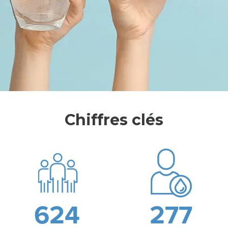
L
E
S
Y
Chiffres clés
N
D
I
C
A
624
277
T