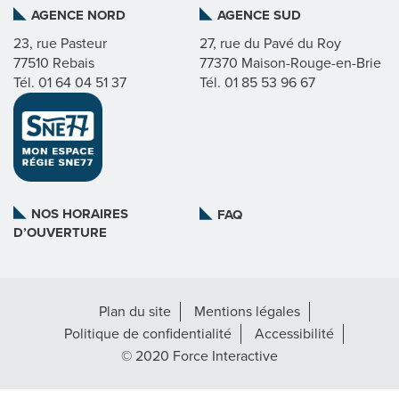
AGENCE NORD
AGENCE SUD
C
23, rue Pasteur
27, rue du Pavé du Roy
T
77510 Rebais
77370 Maison-Rouge-en-Brie
Tél. 01 64 04 51 37
Tél. 01 85 53 96 67
S
©
FORCE
INTERACTIVE
NOS HORAIRES
FAQ
D’OUVERTURE
Plan du site
Mentions légales
Politique de confidentialité
Accessibilité
© 2020 Force Interactive