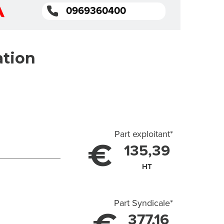
0969360400
ation
Part exploitant
*
€
135,39
HT
Part Syndicale
*
377,16