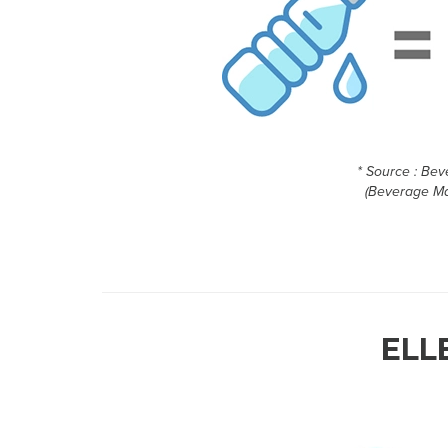
* Source : Bev
(Beverage Ma
ELL