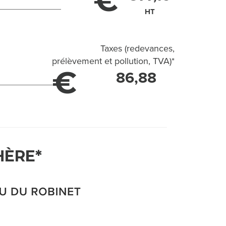
€
HT
Taxes (redevances,
prélèvement et pollution, TVA)
*
€
86,88
HÈRE*