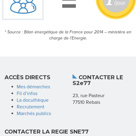
S
* Source : Bilan énergétique de la France pour 2014 – ministère en
A
charge de l’Energie.
C
C
È
ACCÈS DIRECTS
CONTACTER LE
S
S2e77
Mes démarches
D
Fil d’infos
23, rue Pasteur
La docuthèque
77510 Rebais
I
Recrutement
Marchés publics
R
E
CONTACTER LA REGIE SNE77