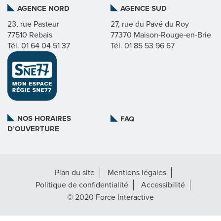
AGENCE NORD
AGENCE SUD
C
23, rue Pasteur
27, rue du Pavé du Roy
T
77510 Rebais
77370 Maison-Rouge-en-Brie
Tél. 01 64 04 51 37
Tél. 01 85 53 96 67
S
©
FORCE
INTERACTIVE
NOS HORAIRES
FAQ
D’OUVERTURE
Plan du site
Mentions légales
Politique de confidentialité
Accessibilité
© 2020 Force Interactive