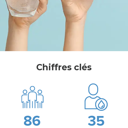
L
E
S
Y
Chiffres clés
N
D
I
C
A
86
35
T