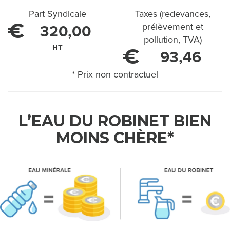
'
Part Syndicale
Taxes (redevances,
E
€
prélèvement et
320,00
pollution, TVA)
A
HT
€
93,46
U
* Prix non contractuel
C
H
L’EAU DU ROBINET BIEN
E
MOINS CHÈRE*
Z
M
O
I