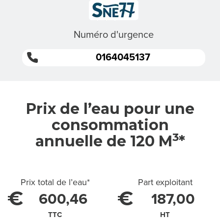
S
M
Numéro d'urgence
I
0164045137
S
S
I
Prix de l’eau pour une
consommation
O
3
annuelle de 120 M
*
N
S
Prix total de l’eau
*
Part exploitant
€
€
600,46
187,00
L
TTC
HT