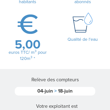
habitants
abonnés
L
A
R
Qualité de l'eau
5,00
É
3
euros TTC/ m
pour
G
3
120m
*
I
E
Relève des compteurs
04-juin
>
18-juin
N
O
Votre exploitant est