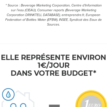
* Source : Beverage Marketing Corporation, Centre d'Information
M
sur l'eau (CIEAU), Consumer reports (Beverage Marketing
Corporation DRINKTELL DATABASE), entreprendre.fr, European
E
Federation of Bottles Water (EFBW), INSEE, Syndicat des Eaux de
Sources.
S
D
É
ELLE REPRÉSENTE ENVIRON
M
1€/JOUR
A
DANS VOTRE BUDGET*
R
C
H
E