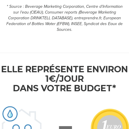
* Source : Beverage Marketing Corporation, Centre d'Information
M
sur l'eau (CIEAU), Consumer reports (Beverage Marketing
Corporation DRINKTELL DATABASE), entreprendre.fr, European
E
Federation of Bottles Water (EFBW), INSEE, Syndicat des Eaux de
Sources.
S
D
É
ELLE REPRÉSENTE ENVIRON
M
1€/JOUR
A
DANS VOTRE BUDGET*
R
C
H
E