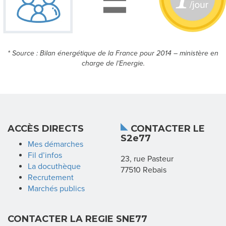
S
* Source : Bilan énergétique de la France pour 2014 – ministère en
A
charge de l’Energie.
C
C
È
ACCÈS DIRECTS
CONTACTER LE
S
S2e77
Mes démarches
D
Fil d’infos
23, rue Pasteur
La docuthèque
77510 Rebais
I
Recrutement
Marchés publics
R
E
CONTACTER LA REGIE SNE77