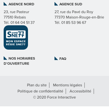
AGENCE NORD
AGENCE SUD
C
23, rue Pasteur
27, rue du Pavé du Roy
T
77510 Rebais
77370 Maison-Rouge-en-Brie
Tél. 01 64 04 51 37
Tél. 01 85 53 96 67
S
©
FORCE
INTERACTIVE
NOS HORAIRES
FAQ
D’OUVERTURE
Plan du site
Mentions légales
Politique de confidentialité
Accessibilité
© 2020 Force Interactive