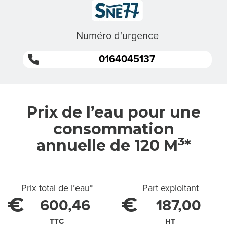
S
M
Numéro d'urgence
I
0164045137
S
S
I
Prix de l’eau pour une
consommation
O
3
annuelle de 120 M
*
N
S
Prix total de l’eau
*
Part exploitant
€
€
600,46
187,00
L
TTC
HT