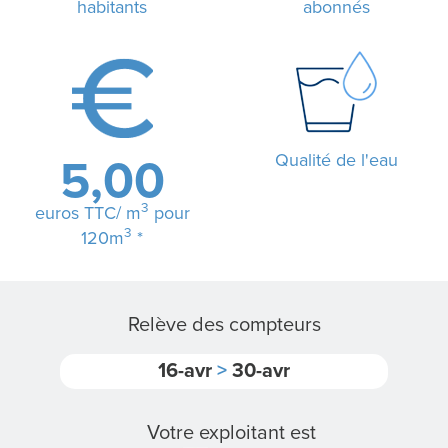
habitants
abonnés
L
A
R
Qualité de l'eau
5,00
É
3
euros TTC/ m
pour
G
3
120m
*
I
E
Relève des compteurs
16-avr
>
30-avr
N
O
Votre exploitant est