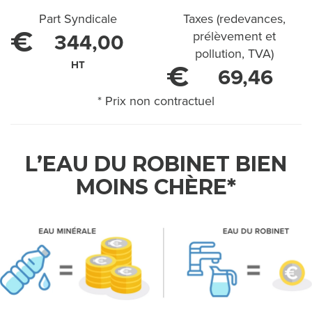
'
Part Syndicale
Taxes (redevances,
E
€
prélèvement et
344,00
pollution, TVA)
A
HT
€
69,46
U
* Prix non contractuel
C
H
L’EAU DU ROBINET BIEN
E
MOINS CHÈRE*
Z
M
O
I