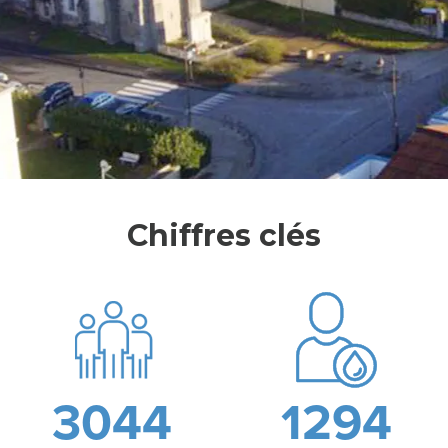
L
E
S
Y
Chiffres clés
N
D
I
C
A
3044
1294
T