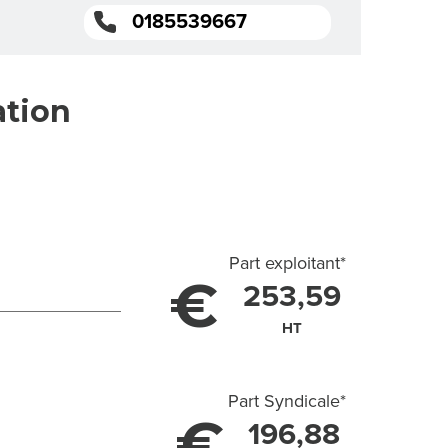
0185539667
ation
Part exploitant
*
€
253,59
HT
Part Syndicale
*
€
196,88