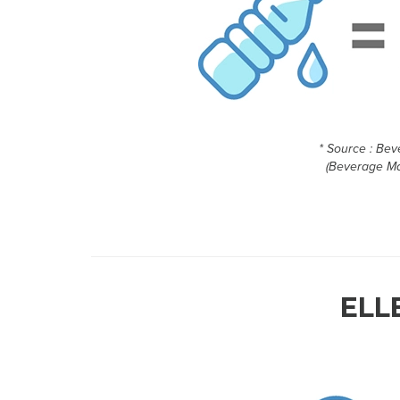
* Source : Bev
(Beverage Ma
ELL