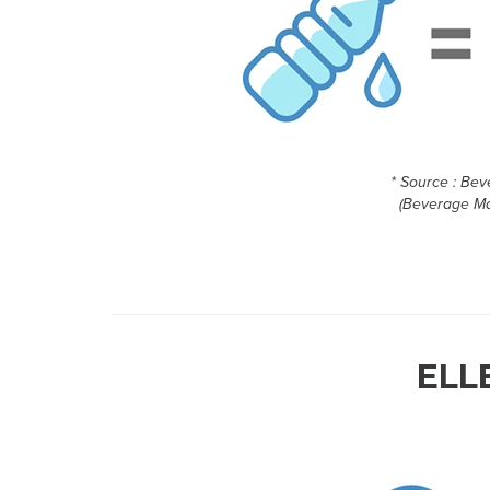
* Source : Bev
(Beverage Ma
ELL