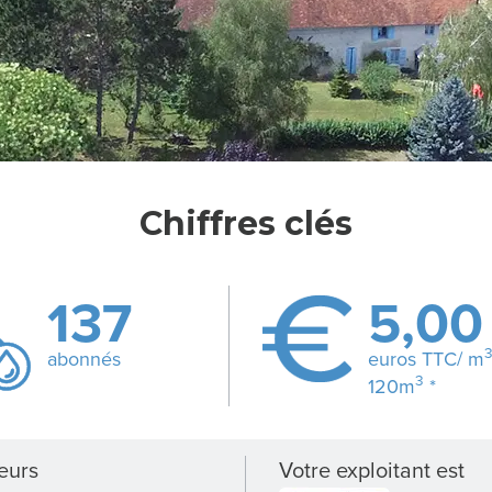
Chiffres clés
137
5,00
abonnés
euros TTC/ m
3
120m
*
eurs
Votre exploitant est