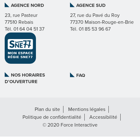
AGENCE NORD
AGENCE SUD
C
23, rue Pasteur
27, rue du Pavé du Roy
T
77510 Rebais
77370 Maison-Rouge-en-Brie
Tél. 01 64 04 51 37
Tél. 01 85 53 96 67
S
©
FORCE
INTERACTIVE
NOS HORAIRES
FAQ
D’OUVERTURE
Plan du site
Mentions légales
Politique de confidentialité
Accessibilité
© 2020 Force Interactive