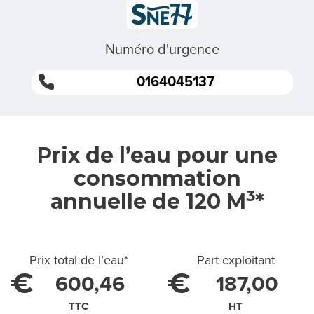
S
M
Numéro d'urgence
I
0164045137
S
S
I
Prix de l’eau pour une
consommation
O
3
annuelle de 120 M
*
N
S
Prix total de l’eau
*
Part exploitant
€
€
600,46
187,00
L
TTC
HT