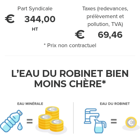
'
Part Syndicale
Taxes (redevances,
E
€
prélèvement et
344,00
pollution, TVA)
A
HT
€
69,46
U
* Prix non contractuel
C
H
L’EAU DU ROBINET BIEN
E
MOINS CHÈRE*
Z
M
O
I