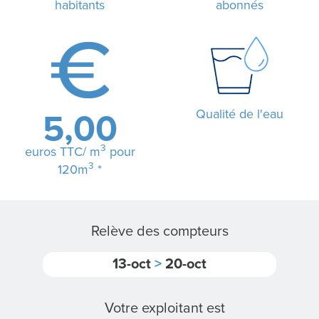
habitants
abonnés
L
A
R
Qualité de l'eau
5,00
É
3
euros TTC/ m
pour
G
3
120m
*
I
E
Relève des compteurs
13-oct
>
20-oct
N
O
Votre exploitant est