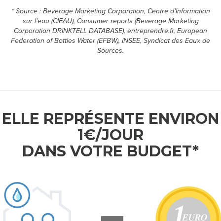
* Source : Beverage Marketing Corporation, Centre d'Information
M
sur l'eau (CIEAU), Consumer reports (Beverage Marketing
Corporation DRINKTELL DATABASE), entreprendre.fr, European
E
Federation of Bottles Water (EFBW), INSEE, Syndicat des Eaux de
Sources.
S
D
É
ELLE REPRÉSENTE ENVIRON
M
1€/JOUR
A
DANS VOTRE BUDGET*
R
C
H
E