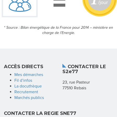
S
* Source : Bilan énergétique de la France pour 2014 – ministère en
A
charge de l’Energie.
C
C
È
ACCÈS DIRECTS
CONTACTER LE
S
S2e77
Mes démarches
D
Fil d’infos
23, rue Pasteur
La docuthèque
77510 Rebais
I
Recrutement
Marchés publics
R
E
CONTACTER LA REGIE SNE77