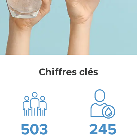
L
E
S
Y
Chiffres clés
N
D
I
C
A
503
245
T